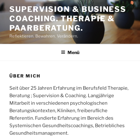
Zum
SUPERVISION & BUSINESS
Inhalt
COACHING. THERAPIE &
springen
PAARBERATUNG.
Reflektieren. Bewahren. Verändern.
Menü
ÜBER MICH
Seit über 25 Jahren Erfahrung im Berufsfeld Therapie,
Beratung ; Supervision & Coaching. Langjährige
Mitarbeit in verschiedenen psychologischen
Beratungskontexten, Kliniken, freiberufliche
Referentin. Fundierte Erfahrung im Bereich des
Systemischen Gesundheitscoachings, Betriebliches
Gesundheitsmanagement.